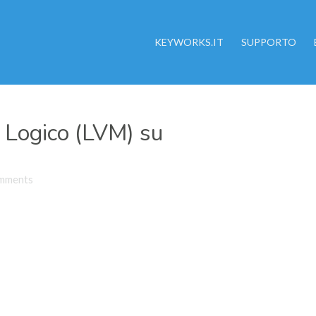
KEYWORKS.IT
SUPPORTO
Logico (LVM) su
mments